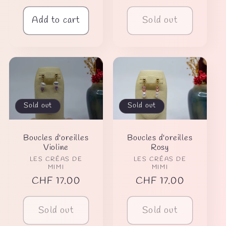
price
price
Add to cart
Sold out
Sold out
Sold out
Boucles d'oreilles
Boucles d'oreilles
Violine
Rosy
Vendor:
Vendor:
LES CRÉAS DE
LES CRÉAS DE
MIMI
MIMI
Regular
CHF 17.00
Regular
CHF 17.00
price
price
Sold out
Sold out