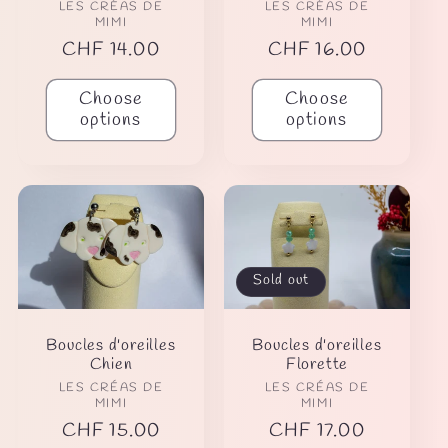
Vendor:
Vendor:
LES CRÉAS DE
LES CRÉAS DE
MIMI
MIMI
Regular
CHF 14.00
Regular
CHF 16.00
price
price
Choose
Choose
options
options
Sold out
Boucles d'oreilles
Boucles d'oreilles
Chien
Florette
Vendor:
Vendor:
LES CRÉAS DE
LES CRÉAS DE
MIMI
MIMI
Regular
CHF 15.00
Regular
CHF 17.00