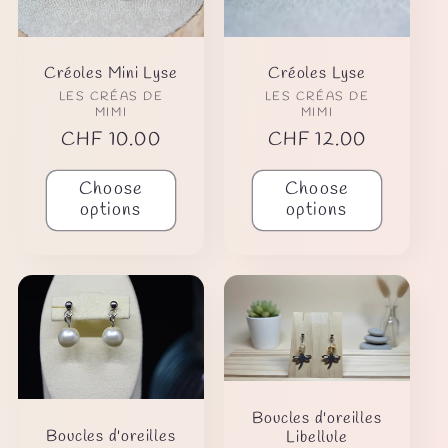
c
t
Créoles Mini Lyse
Créoles Lyse
i
Vendor:
Vendor:
LES CRÉAS DE
LES CRÉAS DE
MIMI
MIMI
Regular
CHF 10.00
Regular
CHF 12.00
o
price
price
Choose
Choose
n
options
options
:
Boucles d'oreilles
Boucles d'oreilles
Libellule