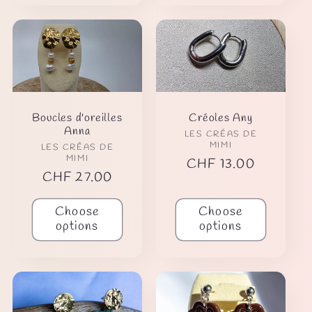
Boucles d'oreilles
Créoles Any
Anna
Vendor:
LES CRÉAS DE
MIMI
Vendor:
LES CRÉAS DE
MIMI
Regular
CHF 13.00
Regular
CHF 27.00
price
price
Choose
Choose
options
options