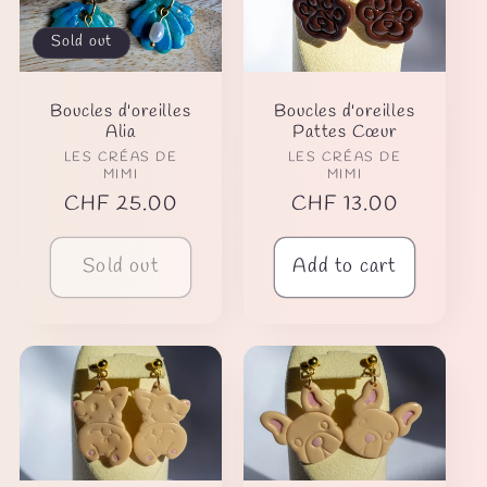
Sold out
Boucles d'oreilles
Boucles d'oreilles
Alia
Pattes Cœur
Vendor:
Vendor:
LES CRÉAS DE
LES CRÉAS DE
MIMI
MIMI
Regular
CHF 25.00
Regular
CHF 13.00
price
price
Sold out
Add to cart