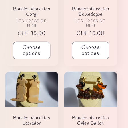
Boucles d'oreilles
Boucles d'oreilles
Corgi
Bouledogue
Vendor:
Vendor:
LES CRÉAS DE
LES CRÉAS DE
MIMI
MIMI
Regular
CHF 15.00
Regular
CHF 15.00
price
price
Choose
Choose
options
options
Boucles d'oreilles
Boucles d'oreilles
Labrador
Chien Ballon