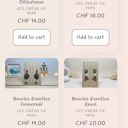
Délicatesse
Vendor:
LES CRÉAS DE
MIMI
Vendor:
LES CRÉAS DE
MIMI
Regular
CHF 18.00
Regular
CHF 14.00
price
price
Add to cart
Add to cart
Boucles d'oreilles
Boucles d'oreilles
Gouvernail
Envol
Vendor:
Vendor:
LES CRÉAS DE
LES CRÉAS DE
MIMI
MIMI
Regular
CHF 19.00
Regular
CHF 20.00