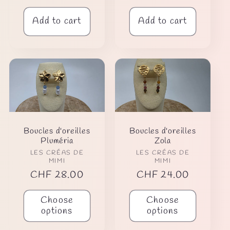
price
price
Add to cart
Add to cart
Boucles d'oreilles
Boucles d'oreilles
Pluméria
Zola
Vendor:
Vendor:
LES CRÉAS DE
LES CRÉAS DE
MIMI
MIMI
Regular
CHF 28.00
Regular
CHF 24.00
price
price
Choose
Choose
options
options