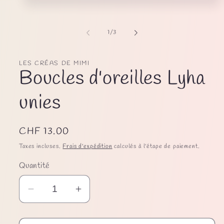
Ouvrir
le
média
1
de
1
/
3
dans
une
fenêtre
modale
LES CRÉAS DE MIMI
Boucles d'oreilles Lyha
unies
Prix
CHF 13.00
habituel
Taxes incluses.
Frais d'expédition
calculés à l'étape de paiement.
Quantité
Réduire
Augmenter
la
la
quantité
quantité