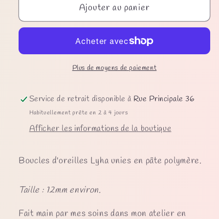
Ajouter au panier
de
de
Boucles
Boucles
d&#39;oreilles
d&#39;oreilles
Lyha
Lyha
unies
unies
Plus de moyens de paiement
Service de retrait disponible à
Rue Principale 36
Habituellement prête en 2 à 4 jours
Afficher les informations de la boutique
Boucles d'oreilles Lyha unies en pâte polymère.
Taille : 12mm environ.
Fait main par mes soins dans mon atelier en