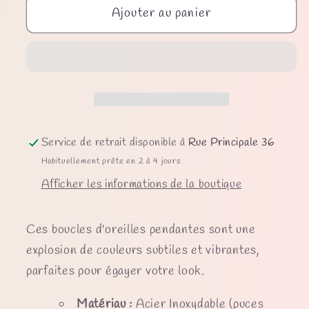
Ajouter au panier
de
de
Boucles
Boucles
d&#39;oreilles
d&#39;oreilles
Zola
Zola
Service de retrait disponible à
Rue Principale 36
Habituellement prête en 2 à 4 jours
Afficher les informations de la boutique
Ces boucles d'oreilles pendantes sont une
explosion de couleurs subtiles et vibrantes,
parfaites pour égayer votre look.
Matériau :
Acier Inoxydable (puces