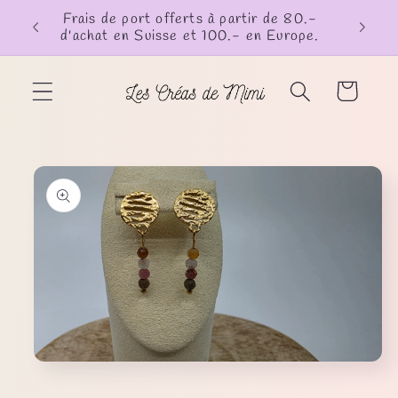
et
Frais de port offerts à partir de 80.-
passer
d'achat en Suisse et 100.- en Europe.
au
contenu
Panier
Passer aux
informations
produits
Ouvrir
le
média