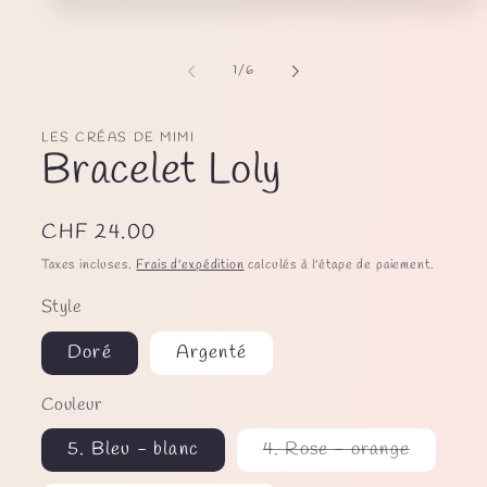
Ouvrir
le
média
1
de
1
/
6
dans
une
fenêtre
modale
LES CRÉAS DE MIMI
Bracelet Loly
Prix
CHF 24.00
habituel
Taxes incluses.
Frais d'expédition
calculés à l'étape de paiement.
Style
Doré
Argenté
Couleur
Variante
5. Bleu - blanc
4. Rose - orange
épuisée
ou