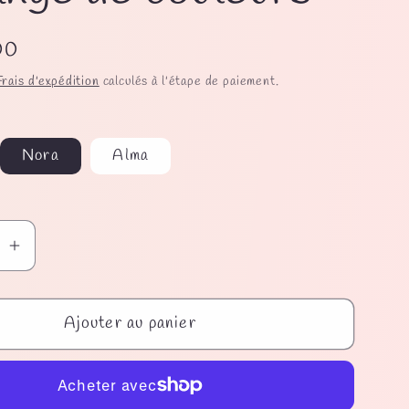
00
Frais d'expédition
calculés à l'étape de paiement.
ante
Nora
Alma
sée
sponible
Augmenter
la
quantité
Ajouter au panier
de
ons
Chaussons
3-
6