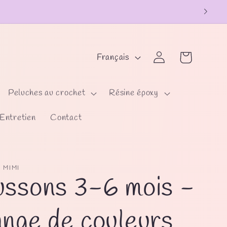
L
Panier
Connexion
Français
a
n
Peluches au crochet
Résine époxy
g
Entretien
Contact
u
e
 MIMI
ssons 3-6 mois -
nge de couleurs