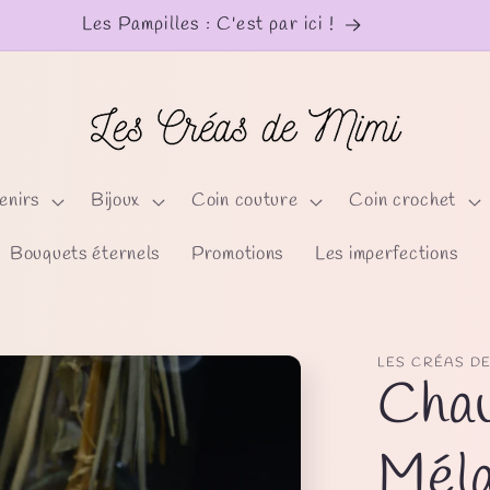
Les Pampilles : C'est par ici !
enirs
Bijoux
Coin couture
Coin crochet
Bouquets éternels
Promotions
Les imperfections
LES CRÉAS DE
Chau
Méla