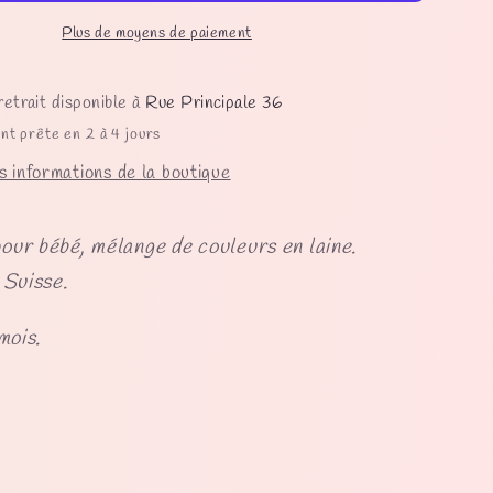
mois
Plus de moyens de paiement
-
e
Mélange
de
retrait disponible à
Rue Principale 36
s
couleurs
nt prête en 2 à 4 jours
s informations de la boutique
ur bébé, mélange de couleurs en laine.
 Suisse.
mois.