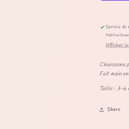
mois
-
Mélang
de
Service de 
couleur
Habituelleme
Afficher le
Chaussons po
Fait main en
Taille : 3-6 
Share