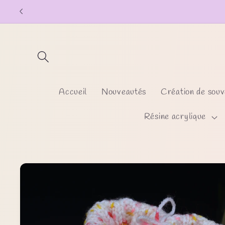
et
passer
au
contenu
Accueil
Nouveautés
Création de souv
Résine acrylique
Passer aux
informations
produits