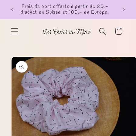
et
Frais de port offerts à partir de 80.-
passer
d'achat en Suisse et 100.- en Europe.
au
contenu
Panier
Passer aux
informations
produits