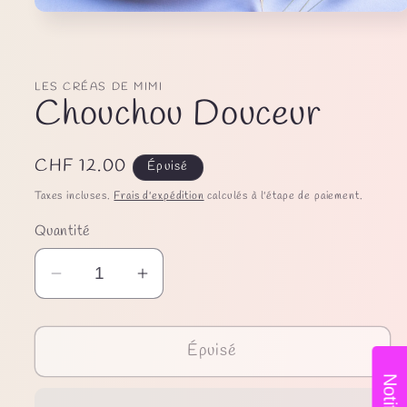
Ouvrir
le
média
1
dans
une
LES CRÉAS DE MIMI
Chouchou Douceur
fenêtre
modale
Prix
CHF 12.00
Épuisé
habituel
Taxes incluses.
Frais d'expédition
calculés à l'étape de paiement.
Quantité
Réduire
Augmenter
la
la
quantité
quantité
Épuisé
de
de
Chouchou
Chouchou
Douceur
Douceur