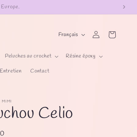
L
Panier
Connexion
Français
a
n
Peluches au crochet
Résine époxy
g
Entretien
Contact
u
e
 MIMI
chou Celio
00