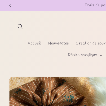
et
passer
au
contenu
Accueil
Nouveautés
Création de souv
Résine acrylique
Passer aux
informations
produits