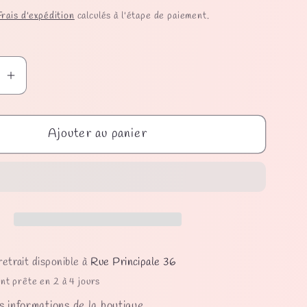
Frais d'expédition
calculés à l'étape de paiement.
Augmenter
la
quantité
Ajouter au panier
de
ou
Chouchou
Celio
retrait disponible à
Rue Principale 36
nt prête en 2 à 4 jours
s informations de la boutique