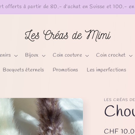
Les Pampilles : C'est par ici !
enirs
Bijoux
Coin couture
Coin crochet
Bouquets éternels
Promotions
Les imperfections
LES CRÉAS DE
Chou
Prix
CHF 10.