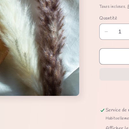
habituel
Taxes incluses.
Quantité
Réduire
la
quantité
de
Chouch
Celio
Service de 
Habituelleme
Afficher le