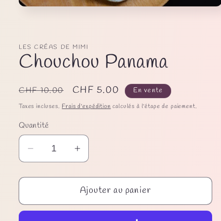
Ouvrir
le
média
1
dans
une
LES CRÉAS DE MIMI
Chouchou Panama
fenêtre
modale
Prix
Prix
CHF 5.00
CHF 10.00
En vente
habituel
promotionnel
Taxes incluses.
Frais d'expédition
calculés à l'étape de paiement.
Quantité
Réduire
Augmenter
la
la
quantité
quantité
Ajouter au panier
de
de
Chouchou
Chouchou
Panama
Panama