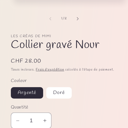
Ouvrir
le
média
1
de
1
/
8
dans
une
fenêtre
modale
LES CRÉAS DE MIMI
Collier gravé Nour
Prix
CHF 28.00
habituel
Taxes incluses.
Frais d'expédition
calculés à l'étape de paiement.
Couleur
Argenté
Doré
Quantité
Réduire
Augmenter