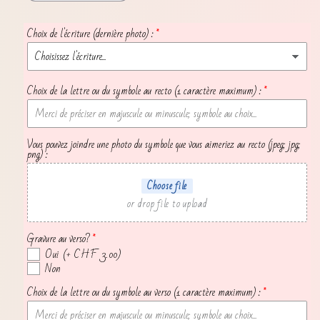
la
la
quantité
quantité
Choix de l'écriture (dernière photo) :
de
de
Collier
Collier
gravé
gravé
Choix de la lettre ou du symbole au recto (1 caractère maximum) :
Nour
Nour
Vous pouvez joindre une photo du symbole que vous aimeriez au recto (jpeg; jpg;
png) :
Choose file
or drop file to upload
Gravure au verso?
Oui
(+ CHF 3.00)
Non
Choix de la lettre ou du symbole au verso (1 caractère maximum) :