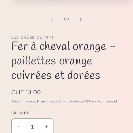
Ouvrir
le
média
1
de
1
/
3
dans
une
fenêtre
modale
LES CRÉAS DE MIMI
Fer à cheval orange -
paillettes orange
cuivrées et dorées
Prix
CHF 13.00
habituel
Taxes incluses.
Frais d'expédition
calculés à l'étape de paiement.
Quantité
Réduire
Augmenter