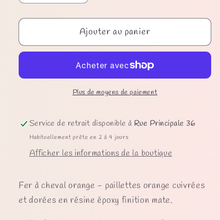
la
la
quantité
quantité
Ajouter au panier
de
de
Fer
Fer
à
à
cheval
cheval
orange
orange
Plus de moyens de paiement
-
-
paillettes
paillettes
orange
orange
Service de retrait disponible à
Rue Principale 36
cuivrées
cuivrées
Habituellement prête en 2 à 4 jours
et
et
Afficher les informations de la boutique
dorées
dorées
Fer à cheval orange - paillettes orange cuivrées
et dorées en résine époxy finition mate.