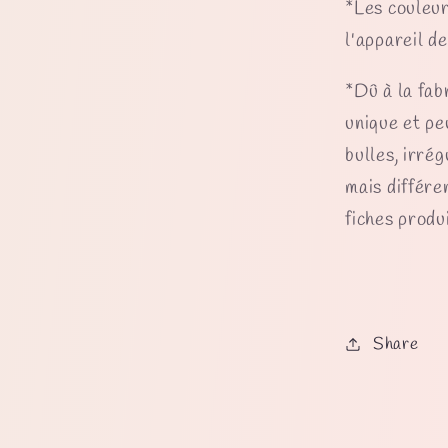
*Les couleur
l'appareil d
*Dû à la fab
unique et pe
bulles, irrég
mais différe
fiches produi
Share