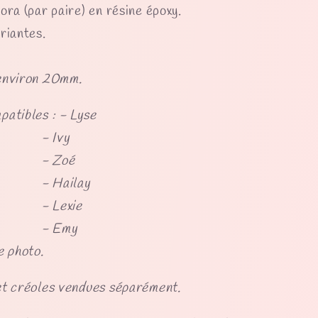
ora (par paire) en résine époxy.
riantes.
environ 20mm.
atibles : - Lyse
Ivy
Zoé
ailay
exie
Emy
e photo.
et créoles vendues séparément.