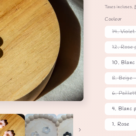
habituel
Taxes incluses.
Couleur
14. Violet
12. Rose 
10. Blanc
8. Beige -
6. Paillet
4. Blanc p
1. Rose