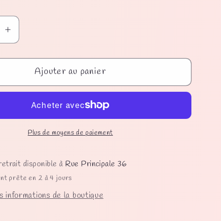
Augmenter
la
quantité
Ajouter au panier
de
es
Pampilles
Flora
Plus de moyens de paiement
retrait disponible à
Rue Principale 36
nt prête en 2 à 4 jours
s informations de la boutique