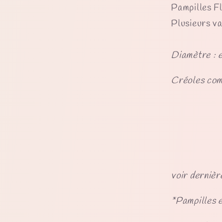
Pampilles Fl
Plusieurs va
Diamètre : 
Créoles comp
- 
- 
- H
- L
- 
voir dernièr
*Pampilles 