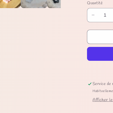
Quantité
Réduire
la
quantité
de
Pampill
Flora
Service de 
Habituelleme
Afficher le