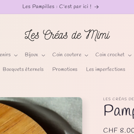
Les Pampilles : C'est par ici !
enirs
Bijoux
Coin couture
Coin crochet
Bouquets éternels
Promotions
Les imperfections
LES CRÉAS DE
Pamp
Prix
CHF 8.0