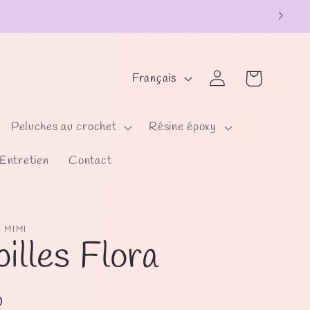
L
Panier
Connexion
Français
a
n
Peluches au crochet
Résine époxy
g
Entretien
Contact
u
e
 MIMI
illes Flora
0