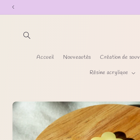
et
passer
au
contenu
Accueil
Nouveautés
Création de souv
Résine acrylique
Passer aux
informations
produits