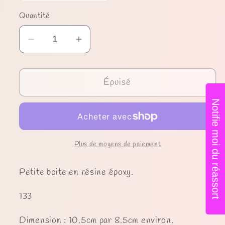
ou
indisponible
Quantité
Réduire
Augmenter
la
la
quantité
quantité
Épuisé
de
de
Petite
Petite
Notifie moi du réassort
boite
boite
Plus de moyens de paiement
Petite boite en résine époxy.
133
Dimension : 10.5cm par 8.5cm environ.