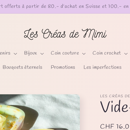
Les Pampilles : C'est par ici !
enirs
Bijoux
Coin couture
Coin crochet
Bouquets éternels
Promotions
Les imperfections
LES CRÉAS DE
Vide
Prix
CHF 16.