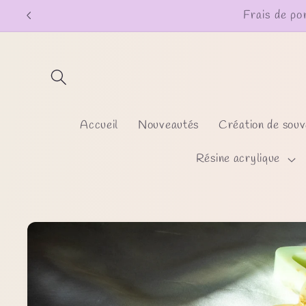
et
passer
au
contenu
Accueil
Nouveautés
Création de souv
Résine acrylique
Passer aux
informations
produits