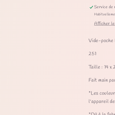
Service de 
Habituelleme
Afficher le
Vide-poche L
251
Taille : 14 x
Fait main pa
*Les couleur
l'appareil d
*Dû à la fab