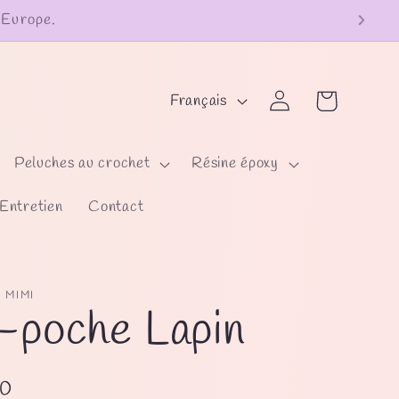
L
Panier
Connexion
Français
a
n
Peluches au crochet
Résine époxy
g
Entretien
Contact
u
e
 MIMI
-poche Lapin
00