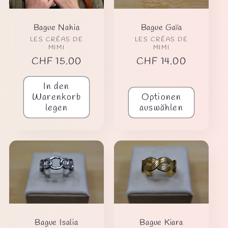
Bague Nahia
Bague Gaïa
Anbieter:
Anbieter:
LES CRÉAS DE
LES CRÉAS DE
MIMI
MIMI
Normaler
CHF 15.00
Normaler
CHF 14.00
Preis
Preis
In den
Warenkorb
Optionen
legen
auswählen
Bague Isalia
Bague Kiara