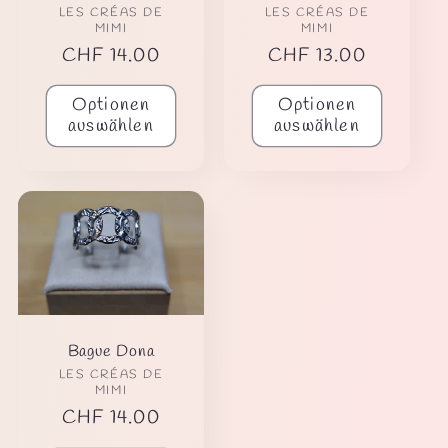
Anbieter:
Anbieter:
LES CRÉAS DE
LES CRÉAS DE
MIMI
MIMI
Normaler
CHF 14.00
Normaler
CHF 13.00
Preis
Preis
Optionen
Optionen
auswählen
auswählen
Bague Dona
Anbieter:
LES CRÉAS DE
MIMI
Normaler
CHF 14.00
Preis