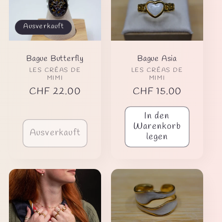
o
r
Ausverkauft
i
Bague Butterfly
Bague Asia
e
Anbieter:
Anbieter:
LES CRÉAS DE
LES CRÉAS DE
MIMI
MIMI
Normaler
CHF 22.00
Normaler
CHF 15.00
:
Preis
Preis
In den
Warenkorb
Ausverkauft
legen