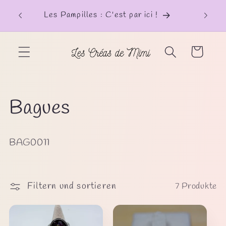
Direkt
zum
Les Pampilles : C'est par ici !
Inhalt
Warenkorb
K
Bagues
a
BAG0011
t
e
Filtern und sortieren
7 Produkte
g