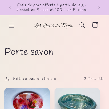
Direkt
Frais de port offerts à partir de 80.-
zum
d'achat en Suisse et 100.- en Europe.
Inhalt
Warenkorb
K
Porte savon
a
t
Filtern und sortieren
2 Produkte
e
g