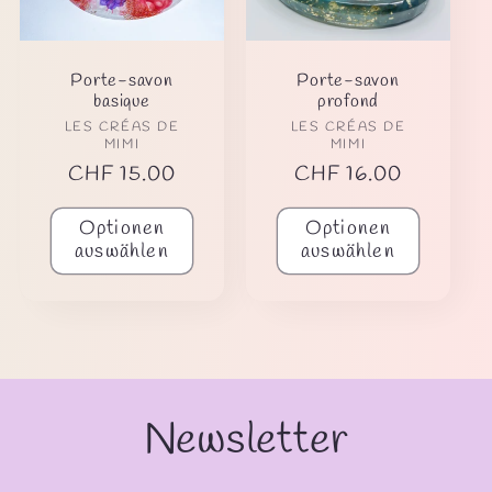
o
r
Porte-savon
Porte-savon
basique
profond
i
Anbieter:
Anbieter:
LES CRÉAS DE
LES CRÉAS DE
MIMI
MIMI
e
Normaler
CHF 15.00
Normaler
CHF 16.00
Preis
Preis
:
Optionen
Optionen
auswählen
auswählen
Newsletter