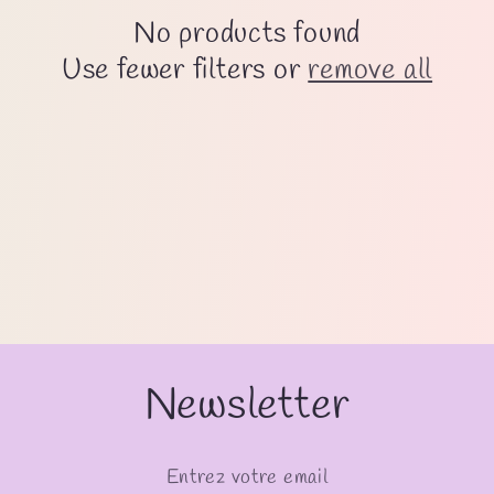
c
No products found
t
Use fewer filters or
remove all
i
o
n
:
Newsletter
Entrez votre email