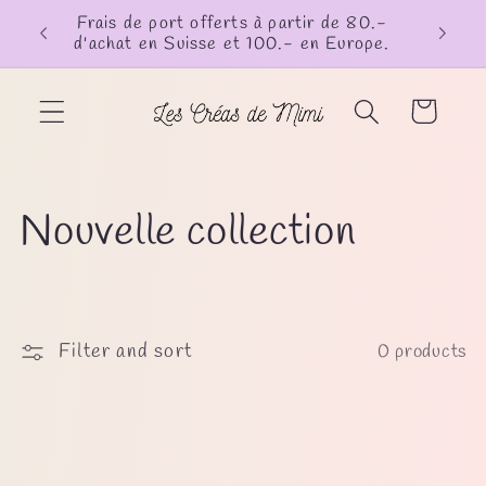
Skip to
Frais de port offerts à partir de 80.-
content
d'achat en Suisse et 100.- en Europe.
Cart
C
Nouvelle collection
o
l
Filter and sort
0 products
l
e