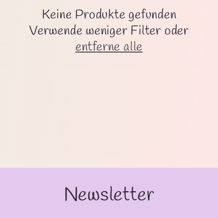
o
Keine Produkte gefunden
r
Verwende weniger Filter oder
entferne alle
i
e
:
Newsletter