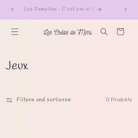
Direkt
zum
Les Pampilles : C'est par ici !
Inhalt
Warenkorb
K
Jeux
a
t
Filtern und sortieren
0 Produkte
e
g