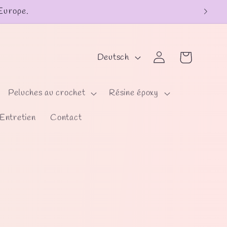
 Europe.
S
Warenkorb
Einloggen
Deutsch
p
r
Peluches au crochet
Résine époxy
a
Entretien
Contact
c
h
e